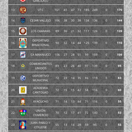
GARCILASO
13
UTC
161
41
47
73
185
249
0
170
14
CESAR VALLEJO
106
38
30
38
134
136
0
144
15
LOS CHANKAS
89
36
21
32
117
126
0
129
DEPORTIVO
16
90
32
14
44
125
139
0
110
BINACIONAL
17
CA MANNUCCI
106
27
28
51
99
159
0
109
COMERCIANTES
18
89
23
26
40
97
139
0
95
UNIDOS
DEPORTIVO
19
72
23
14
35
86
119
0
83
MUNICIPAL
ACADEMIA
20
72
15
15
42
58
116
0
60
CANTOLAO
21
AYACUCHO
71
14
13
44
71
116
0
55
UNIÓN
22
70
12
17
41
72
140
0
53
COMERCIO
JUAN PABLO II
23
55
13
14
28
59
95
0
53
COLLEGE