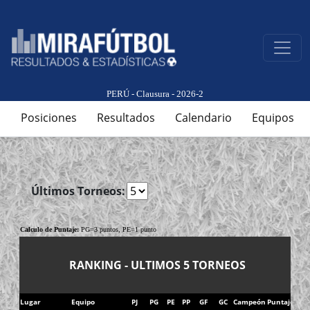
PERÚ - Clausura - 2026-2
Posiciones
Resultados
Calendario
Equipos
Últimos Torneos:
Calculo de Puntaje:
PG=3 puntos, PE=1 punto
RANKING - ULTIMOS 5 TORNEOS
Lugar
Equipo
PJ
PG
PE
PP
GF
GC
Campeón
Puntaje