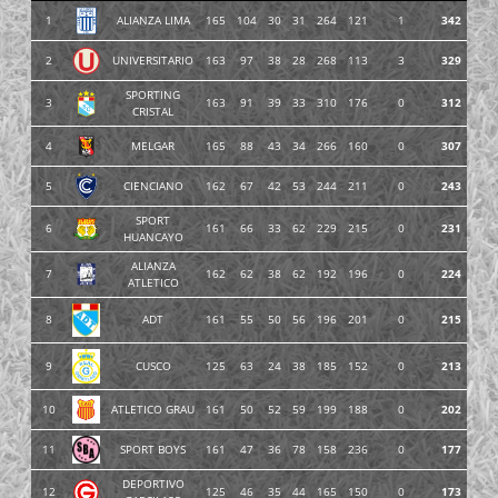
1
ALIANZA LIMA
165
104
30
31
264
121
1
342
2
UNIVERSITARIO
163
97
38
28
268
113
3
329
SPORTING
3
163
91
39
33
310
176
0
312
CRISTAL
4
MELGAR
165
88
43
34
266
160
0
307
5
CIENCIANO
162
67
42
53
244
211
0
243
SPORT
6
161
66
33
62
229
215
0
231
HUANCAYO
ALIANZA
7
162
62
38
62
192
196
0
224
ATLETICO
8
ADT
161
55
50
56
196
201
0
215
9
CUSCO
125
63
24
38
185
152
0
213
10
ATLETICO GRAU
161
50
52
59
199
188
0
202
11
SPORT BOYS
161
47
36
78
158
236
0
177
DEPORTIVO
12
125
46
35
44
165
150
0
173