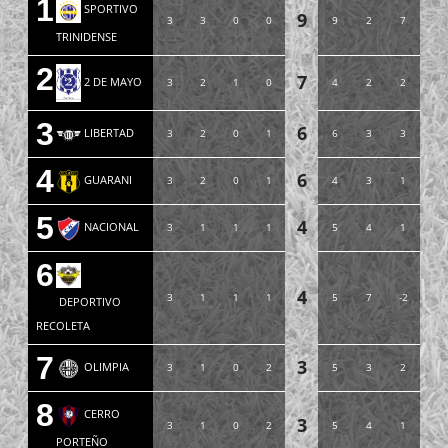
1
SPORTIVO
9
3
3
0
0
9
2
7
TRINIDENSE
2
7
2 DE MAYO
3
2
1
0
4
2
2
3
6
LIBERTAD
3
2
0
1
6
3
3
4
6
GUARANI
3
2
0
1
4
3
1
5
4
NACIONAL
3
1
1
1
5
4
1
6
4
3
1
1
1
5
7
-2
DEPORTIVO
RECOLETA
7
3
OLIMPIA
3
1
0
2
5
3
2
8
CERRO
3
3
1
0
2
5
4
1
PORTEÑO