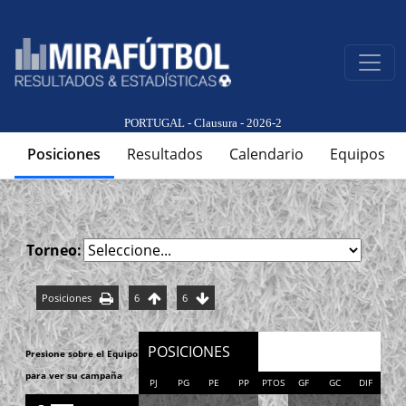
PORTUGAL - Clausura - 2026-2
Posiciones
Resultados
Calendario
Equipos
Torneo:
Posiciones
6
6
POSICIONES
Presione sobre el Equipo
para ver su campaña
PJ
PG
PE
PP
PTOS
GF
GC
DIF